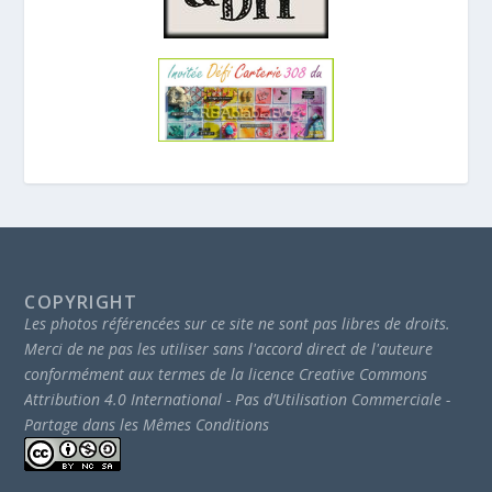
COPYRIGHT
Les photos référencées sur ce site ne sont pas libres de droits.
Merci de ne pas les utiliser sans l'accord direct de l'auteure
conformément aux termes de la licence Creative Commons
Attribution 4.0 International - Pas d’Utilisation Commerciale -
Partage dans les Mêmes Conditions