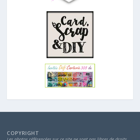
COPYRIGHT
Les photos référencées sur ce site ne sont pas libres de droits.