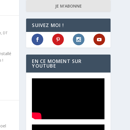
JE M'ABONNE
SUIVEZ MOI !
e
,
DT
stallé
 !
EN CE MOMENT SUR
YOUTUBE
Noel