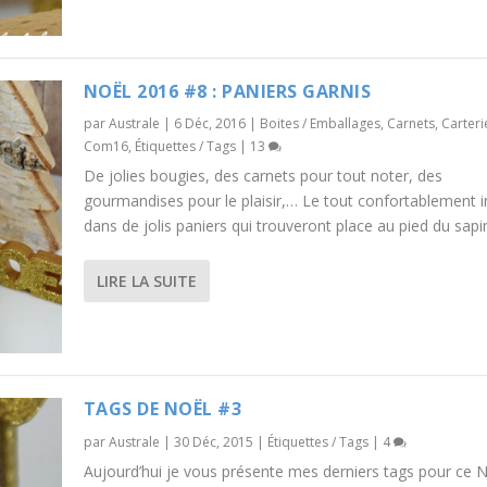
NOËL 2016 #8 : PANIERS GARNIS
par
Australe
|
6 Déc, 2016
|
Boites / Emballages
,
Carnets
,
Carteri
Com16
,
Étiquettes / Tags
|
13
De jolies bougies, des carnets pour tout noter, des
gourmandises pour le plaisir,… Le tout confortablement in
dans de jolis paniers qui trouveront place au pied du sapin
LIRE LA SUITE
TAGS DE NOËL #3
par
Australe
|
30 Déc, 2015
|
Étiquettes / Tags
|
4
Aujourd’hui je vous présente mes derniers tags pour ce 