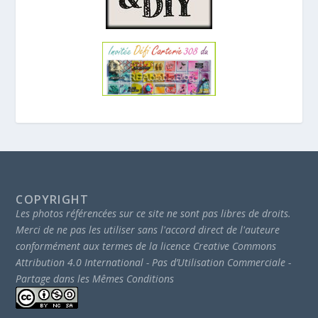
COPYRIGHT
Les photos référencées sur ce site ne sont pas libres de droits.
Merci de ne pas les utiliser sans l'accord direct de l'auteure
conformément aux termes de la licence Creative Commons
Attribution 4.0 International - Pas d’Utilisation Commerciale -
Partage dans les Mêmes Conditions